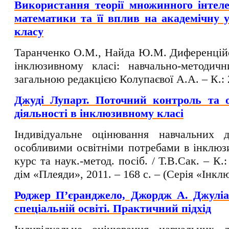
Використання теорії множинного інтел
математики та її вплив на академічну у
класу
Таранченко О.М., Найда Ю.М. Диференцій
інклюзивному класі: навчально-методич
загальною редакцією Колупаєвої А.А. – К.: 
Джуді Лупарт. Поточний контроль та о
діяльності в інклюзивному класі
Індивідуальне оцінювання навчальних 
особливими освітніми потребами в інклюзи
курс та наук.-метод. посіб. / Т.В.Сак. – 
дім «Плеяди», 2011. – 168 с. – (Серія «Інкл
Роджер П’єранджело, Джордж А. Джуліа
спеціальній освіті. Практичний підхід