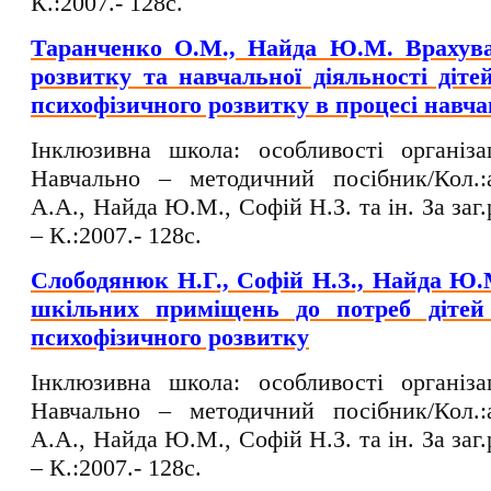
К.:2007.- 128с.
Таранченко О.М., Найда Ю.М. Врахува
розвитку та навчальної діяльності діте
психофізичного розвитку в процесі навч
Інклюзивна школа: особливості організа
Навчально – методичний посібник/Кол.:а
А.А., Найда Ю.М., Софій Н.З. та ін. За заг.
– К.:2007.- 128с.
Слободянюк Н.Г., Софій Н.З., Найда Ю
шкільних приміщень до потреб дітей
психофізичного розвитку
Інклюзивна школа: особливості організа
Навчально – методичний посібник/Кол.:а
А.А., Найда Ю.М., Софій Н.З. та ін. За заг.
– К.:2007.- 128с.