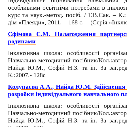
Індивідуальне оцінювання навчальних 
особливими освітніми потребами в інклюзи
курс та наук.-метод. посіб. / Т.В.Сак. – 
дім «Плеяди», 2011. – 168 с. – (Серія «Інкл
Єфімова С.М. Налагодження партнерс
родинами
Інклюзивна школа: особливості організа
Навчально-методичний посібник/Кол.:авторі
Найда Ю.М., Софій Н.З. та ін. За заг.ред
К.:2007.- 128с
Колупаєва А.А., Найда Ю.М. Здійснення 
розробки індивідуального навчального п
Інклюзивна школа: особливості організа
Навчально-методичний посібник/Кол.:авторі
Найда Ю.М., Софій Н.З. та ін. За заг.ред