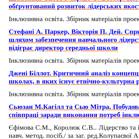
обґрунтований розвиток лідерських якос
Інклюзивна освіта. Збірник матеріалів проек
Стефані А. Паркер, Вікторія П. Дей. Спр
шляхом забезпечення навчального лідерст
відіграє директор середньої школи
Інклюзивна освіта. Збірник матеріалів проек
Джені Біллот. Критичний аналіз концепці
школах, в яких існує етнічно-культурна р
Інклюзивна освіта. Збірник матеріалів проек
Сьюзан М.Кагілл та Сью Мітра. Побудов
співпраці заради виконання потреб інклю
Єфімова С.М., Королюк С.В.. Лідерство та 
навч. метод. посіб./ за заг. ред.Колупаєвої 