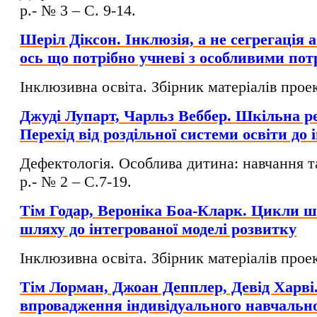
р.- № 3 – C. 9-14.
Шеріл Діксон. Інклюзія, а не сегрегація а
ось що потрібно учневі з особливими по
Інклюзивна освіта. Збірник матеріалів проек
Джуді Лупарт, Чарльз Веббер. Шкільна р
Перехід від роздільної системи освіти д
Дефектологія. Особлива дитина: навчання т
р.- № 2 – C.7-19.
Тім Годар, Вероніка Боа-Кларк. Цикли ш
шляху до інтегрованої моделі розвитку
Інклюзивна освіта. Збірник матеріалів проек
Тім Лорман, Джоан Депплер, Девід Харві.
впровадження індивідуального навчальн