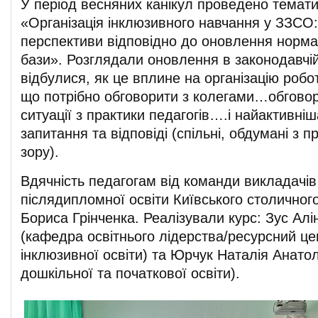
У період весняних канікул проведено темат
«Організація інклюзивного навчання у ЗЗСО:
перспективи відповідно до оновлення норма
бази». Розглядали оновлення в законодавчій 
відбулися, як це вплине на організацію робот
що потрібно обговорити з колегами…обгово
ситуації з практики педагогів….і найактивніш
запитання та відповіді (спільні, обдумані з п
зору).
Вдячність педагогам від команди викладачів
післядипломної освіти Київського столичного
Бориса Грінченка. Реалізували курс: Зус Ал
(кафедра освітнього лідерства/ресурсний це
інклюзивної освіти) та Юрчук Наталія Анатол
дошкільної та початкової освіти).