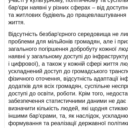
участі у культурному, політичному та суспіль
бар’єри наявні у різних сферах – від доступ
та житлових будівель до працевлаштування 
життя.
Відсутність безбар’єрного середовища не л
проблеми для мільйонів громадян, але і при
загального погіршення добробуту кожної л
наявні у загальному доступі до інфраструктур
і цифрової), а також у кожній сфері життя л
ускладнений доступ до громадського транспо
фізичного оточення, відсутність адаптації інф
додатків для всіх громадян, суспільне неспр
доступі до освіти, роботи. Крім того, недоста
забезпечення статистичними даними не дає 
визначити кількість людей, які щодня стикаю
іншими бар’єрами, та, як наслідок, ускладн
формування та реалізації державної політик