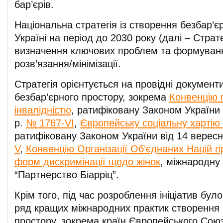
бар’єрів.
Національна стратегія із створення безбар’є
Україні на період до 2030 року (далі – Страт
визначення ключових проблем та формуванн
розв’язання/мінімізації.
Стратегія орієнтується на провідні докумен
безбар’єрного простору, зокрема
Конвенцію п
інвалідністю
, ратифіковану Законом України 
р.
№ 1767-VI
,
Європейську соціальну хартію 
ратифіковану Законом України від 14 верес
V
,
Конвенцію Організації Об’єднаних Націй пр
форм дискримінації щодо жінок
, міжнародну 
“Партнерство Біарріц”.
Крім того, під час розроблення ініціатив бул
ряд кращих міжнародних практик створення 
простору, зокрема країн Європейського Союз