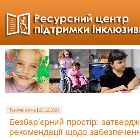
Трейтяк Аліна
|
20.12.2024
Безбар’єрний простір: затверд
рекомендації щодо забезпеченн